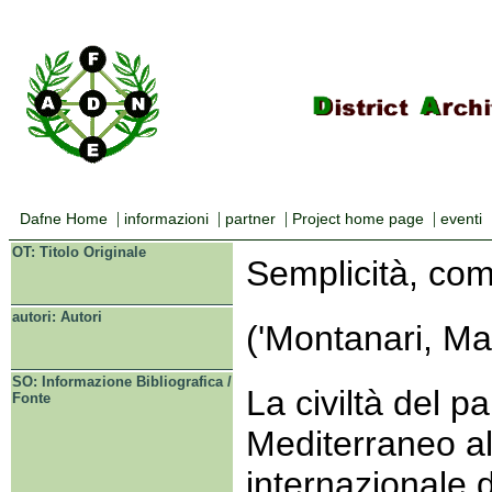
|
|
|
|
Dafne Home
informazioni
partner
Project home page
eventi
OT: Titolo Originale
Semplicità, comp
autori: Autori
('Montanari, Ma
SO: Informazione Bibliografica /
La civiltà del p
Fonte
Mediterraneo all
internazionale 